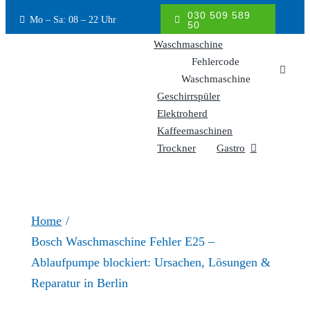
Inhalt
030 509 589
Mo – Sa: 08 – 22 Uhr
springen
50
Waschmaschine
Fehlercode
Waschmaschine
Geschirrspüler
Elektroherd
Kaffeemaschinen
Trockner
Gastro
Home
Bosch Waschmaschine Fehler E25 –
Ablaufpumpe blockiert: Ursachen, Lösungen &
Reparatur in Berlin