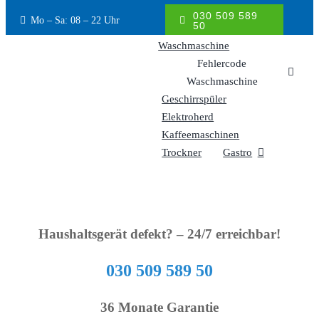
Inhalt
030 509 589
Mo – Sa: 08 – 22 Uhr
springen
50
Waschmaschine
Fehlercode
Waschmaschine
Geschirrspüler
Elektroherd
Kaffeemaschinen
Trockner
Gastro
Haushaltsgerät defekt? – 24/7 erreichbar!
030 509 589 50
36 Monate Garantie