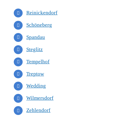
Reinickendorf
Schöneberg
Spandau
Steglitz
Tempelhof
Treptow
Wedding
Wilmersdorf
Zehlendorf