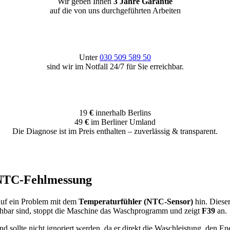
Wir geben Ihnen
3 Jahre Garantie
auf die von uns durchgeführten Arbeiten
Unter
030 509 589 50
sind wir im Notfall 24/7 für Sie erreichbar.
19
€
innerhalb Berlins
49
€
im Berliner Umland
Die Diagnose ist im Preis enthalten – zuverlässig & transparent.
 NTC-Fehlmessung
 auf ein Problem mit dem
Temperaturfühler (NTC-Sensor)
hin. Diese
reichbar sind, stoppt die Maschine das Waschprogramm und zeigt
F39
an.
 sollte nicht ignoriert werden, da er direkt die Waschleistung, den En