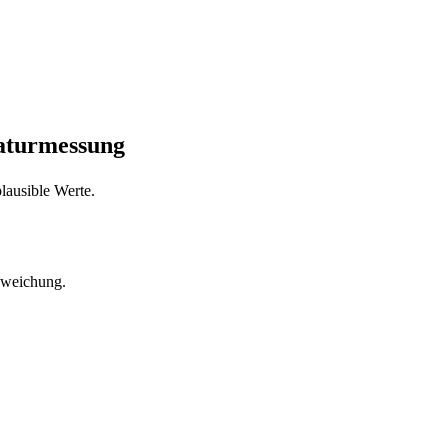
raturmessung
lausible Werte.
bweichung.