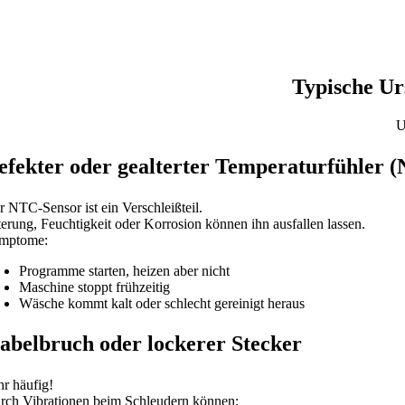
Typische Ur
U
efekter oder gealterter Temperaturfühler 
r NTC-Sensor ist ein Verschleißteil.
terung, Feuchtigkeit oder Korrosion können ihn ausfallen lassen.
mptome:
Programme starten, heizen aber nicht
Maschine stoppt frühzeitig
Wäsche kommt kalt oder schlecht gereinigt heraus
abelbruch oder lockerer Stecker
hr häufig!
rch Vibrationen beim Schleudern können: