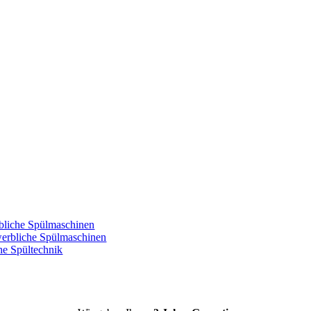
rbliche Spülmaschinen
ewerbliche Spülmaschinen
che Spültechnik