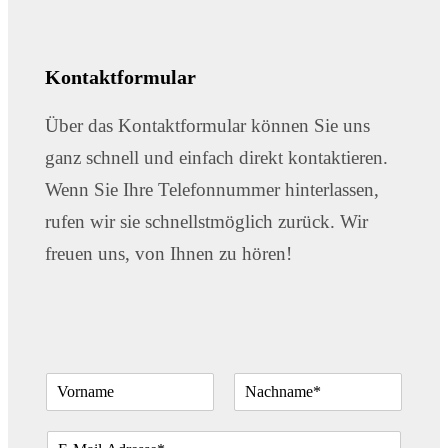
Kontaktformular
Über das Kontaktformular können Sie uns
ganz schnell und einfach direkt kontaktieren.
Wenn Sie Ihre Telefonnummer hinterlassen,
rufen wir sie schnellstmöglich zurück. Wir
freuen uns, von Ihnen zu hören!
N
a
V
N
m
o
a
E
e