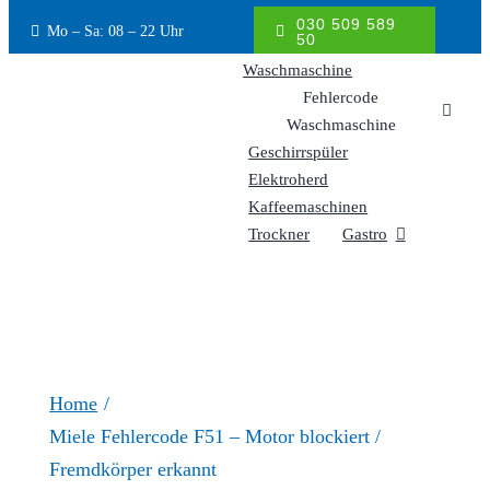
Inhalt
030 509 589
Mo – Sa: 08 – 22 Uhr
springen
50
Waschmaschine
Fehlercode
Waschmaschine
Geschirrspüler
Elektroherd
Kaffeemaschinen
Trockner
Gastro
Home
Miele Fehlercode F51 – Motor blockiert /
Fremdkörper erkannt