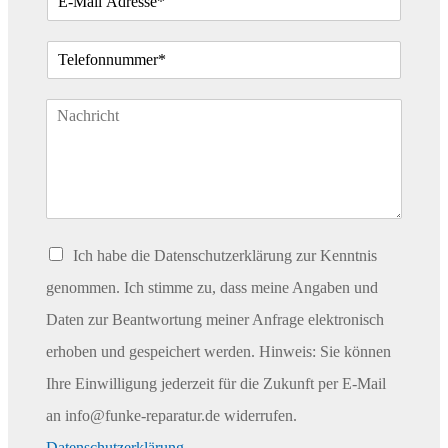
r
c
-
*
n
h
M
a
n
T
m
a
a
e
m
e
i
e
l
l
T
e
*
e
f
x
o
t
n
a
*
b
s
a
C
Ich habe die Datenschutzerklärung zur Kenntnis
t
h
z
e
genommen. Ich stimme zu, dass meine Angaben und
c
Daten zur Beantwortung meiner Anfrage elektronisch
k
b
erhoben und gespeichert werden. Hinweis: Sie können
o
Ihre Einwilligung jederzeit für die Zukunft per E-Mail
x
e
an info@funke-reparatur.de widerrufen.
n
Datenschutzerklärung.