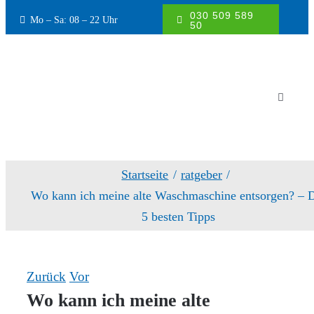
Inhalt
030 509 589
Mo – Sa: 08 – 22 Uhr
springen
50
Toggle
Navigati
Waschmaschine
Startseite
ratgeber
Fehlercode Waschmaschine
Wo kann ich meine alte Waschmaschine entsorgen? – 
5 besten Tipps
Geschirrspüler
Elektroherd
Zurück
Vor
Wo kann ich meine alte