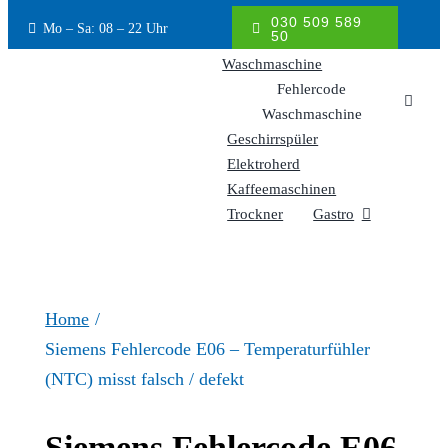
Inhalt
030 509 589
Mo – Sa: 08 – 22 Uhr
springen
50
Waschmaschine
Fehlercode
Waschmaschine
Geschirrspüler
Elektroherd
Kaffeemaschinen
Trockner
Gastro
Home
Siemens Fehlercode E06 – Temperaturfühler
(NTC) misst falsch / defekt
Siemens Fehlercode E06