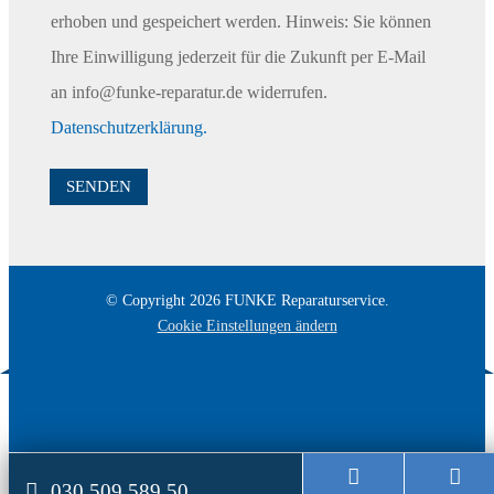
b
erhoben und gespeichert werden. Hinweis: Sie können
o
Ihre Einwilligung jederzeit für die Zukunft per E-Mail
x
e
an info@funke-reparatur.de widerrufen.
n
Datenschutzerklärung.
SENDEN
© Copyright
2026
FUNKE Reparaturservice.
Cookie Einstellungen ändern
Page load link
030 509 589 50