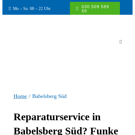
Inhalt
030 509 589
Mo – Sa: 08 – 22 Uhr
springen
50
Toggle
Navigati
Waschmaschine
Fehlercode Waschmaschine
Home
Babelsberg Süd
Geschirrspüler
Reparaturservice in
Elektroherd
Babelsberg Süd? Funke