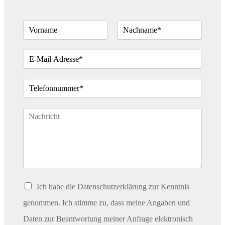
N
a
V
N
m
o
a
E
e
r
c
-
*
n
h
M
a
n
T
m
a
a
e
m
e
i
e
l
l
T
e
*
e
f
x
o
t
n
a
*
b
s
a
C
Ich habe die Datenschutzerklärung zur Kenntnis
t
h
z
e
genommen. Ich stimme zu, dass meine Angaben und
c
Daten zur Beantwortung meiner Anfrage elektronisch
k